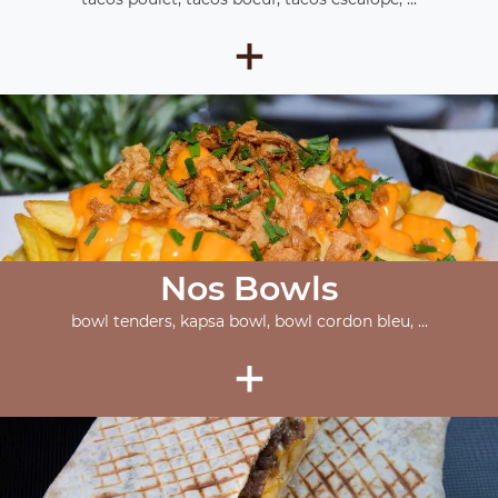
+
Nos Bowls
bowl tenders, kapsa bowl, bowl cordon bleu, ...
+