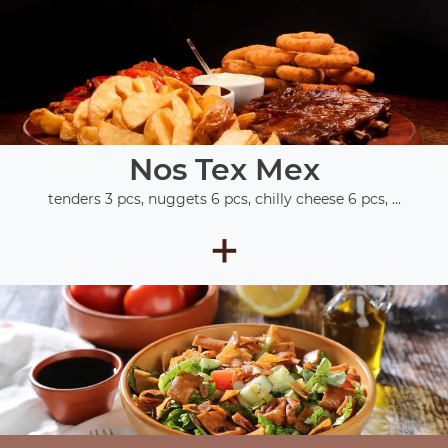
Nos Tex Mex
tenders 3 pcs, nuggets 6 pcs, chilly cheese 6 pcs, ...
+