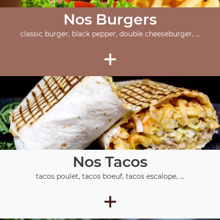
Nos Burgers
classic burger, black pepper, double cheeseburger, ...
+
Nos Tacos
tacos poulet, tacos boeuf, tacos escalope, ...
+