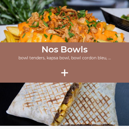
Nos Bowls
bowl tenders, kapsa bowl, bowl cordon bleu, ...
+