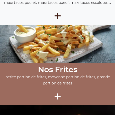
maxi tacos poulet, maxi tacos boeuf, maxi tacos escalope, ...
+
Nos Frites
petite portion de frites, moyenne portion de frites, grande
portion de frites
+