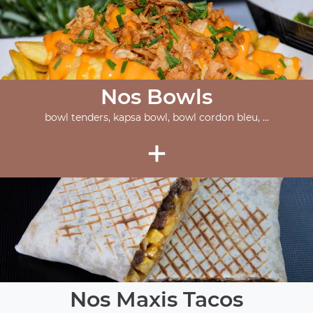
Nos Bowls
bowl tenders, kapsa bowl, bowl cordon bleu, ...
+
Nos Maxis Tacos