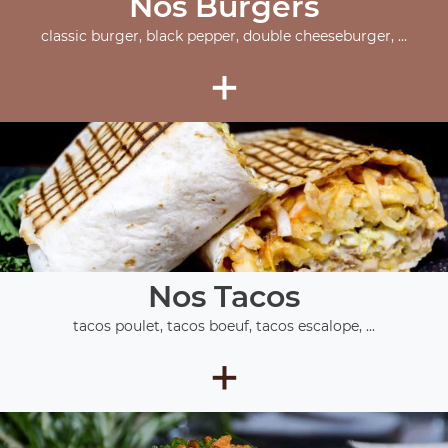
Nos Burgers
classic burger, black pepper, double cheeseburger, ...
+
Nos Tacos
tacos poulet, tacos boeuf, tacos escalope, ...
+