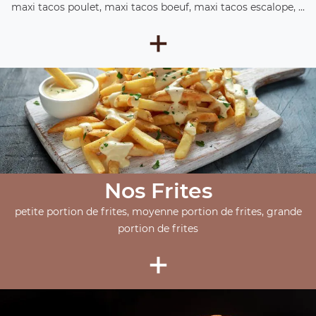
maxi tacos poulet, maxi tacos boeuf, maxi tacos escalope, ...
+
Nos Frites
petite portion de frites, moyenne portion de frites, grande
portion de frites
+