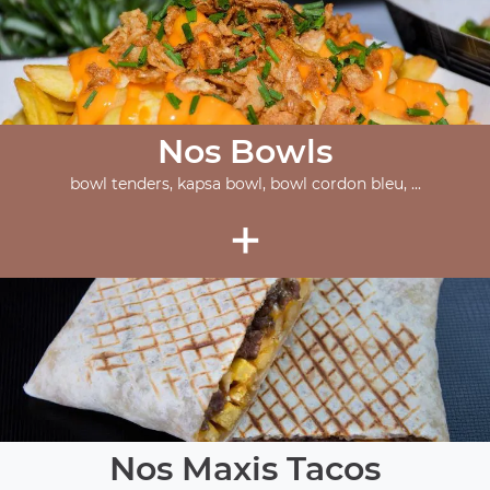
Nos Bowls
bowl tenders, kapsa bowl, bowl cordon bleu, ...
+
Nos Maxis Tacos