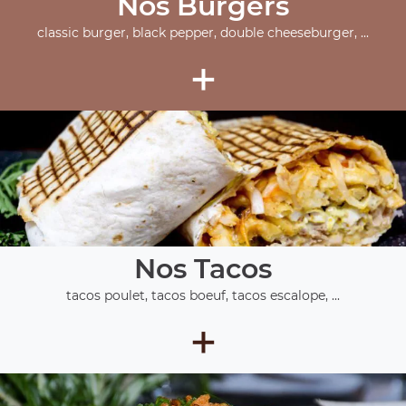
Nos Burgers
classic burger, black pepper, double cheeseburger, ...
+
Nos Tacos
tacos poulet, tacos boeuf, tacos escalope, ...
+