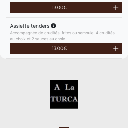
13.00
€
Assiette tenders
Accompagnée de crudités, frites ou semoule, 4 crudités
au choix et 2 sauces au choix
13.00
€