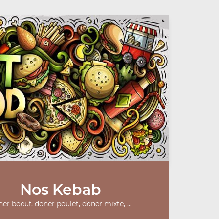
Nos Kebab
er boeuf, doner poulet, doner mixte, ...