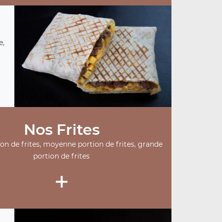
e,
Nos Frites
ion de frites, moyenne portion de frites, grande
portion de frites
+