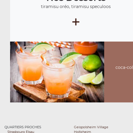
tiramisu oréo, tiramisu speculoos
+
coca-cola
QUARTIERS PROCHES
Geispolsheim Village
Strasbourg Elsau
Holtzheim