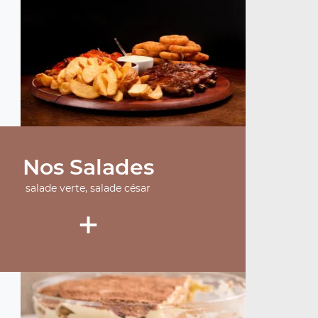
Nos Salades
salade verte, salade césar
+