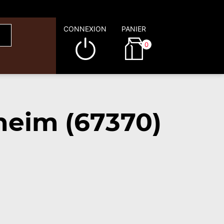
CONNEXION
PANIER
0
heim (67370)