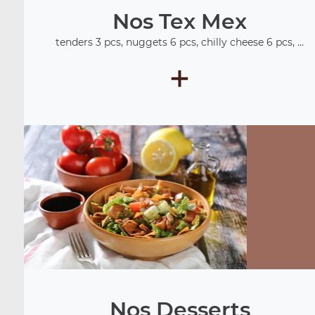
Nos Tex Mex
tenders 3 pcs, nuggets 6 pcs, chilly cheese 6 pcs, ...
+
Nos Desserts