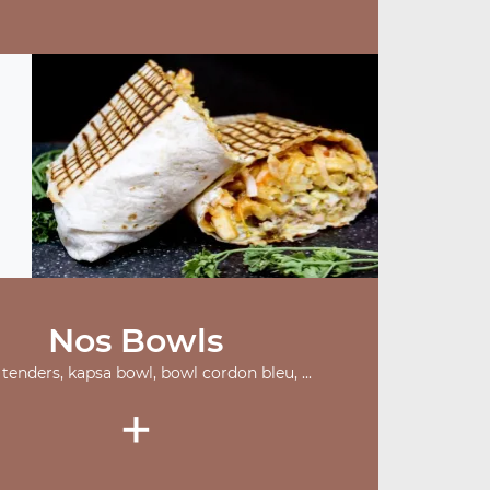
Nos Bowls
tenders, kapsa bowl, bowl cordon bleu, ...
+