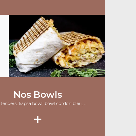
Nos Bowls
tenders, kapsa bowl, bowl cordon bleu, ...
+