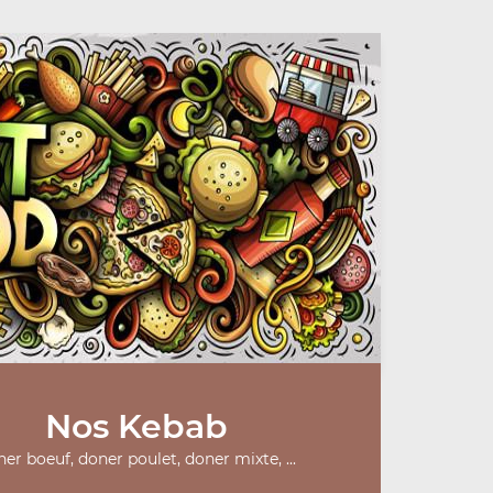
Nos Kebab
er boeuf, doner poulet, doner mixte, ...