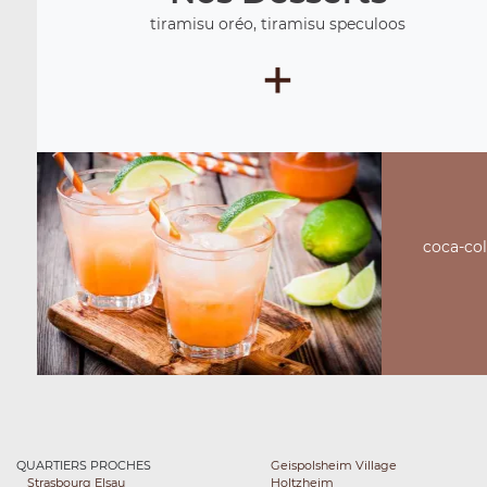
tiramisu oréo, tiramisu speculoos
+
coca-cola
QUARTIERS PROCHES
Geispolsheim Village
Strasbourg Elsau
Holtzheim