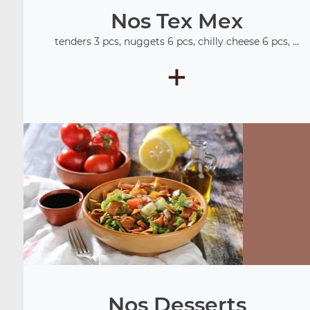
Nos Tex Mex
tenders 3 pcs, nuggets 6 pcs, chilly cheese 6 pcs, ...
+
Nos Desserts