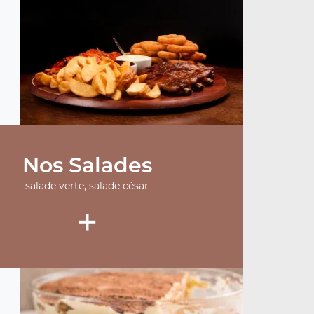
Nos Salades
salade verte, salade césar
+