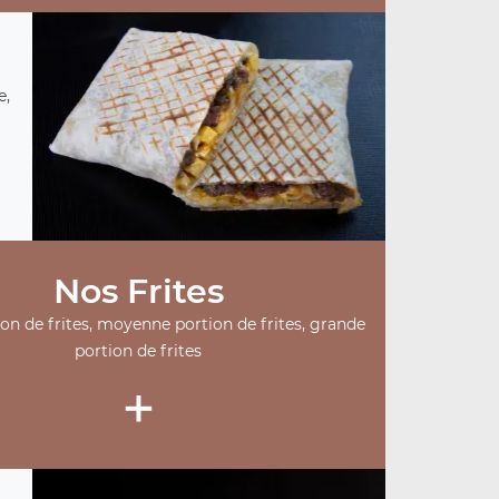
e,
Nos Frites
ion de frites, moyenne portion de frites, grande
portion de frites
+