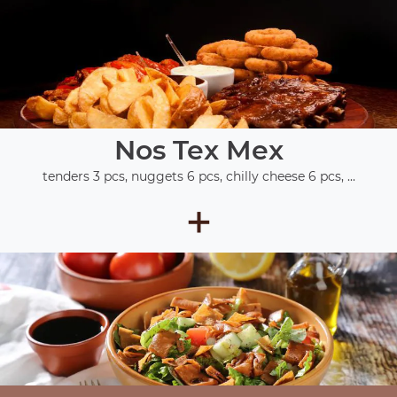
Nos Tex Mex
tenders 3 pcs, nuggets 6 pcs, chilly cheese 6 pcs, ...
+