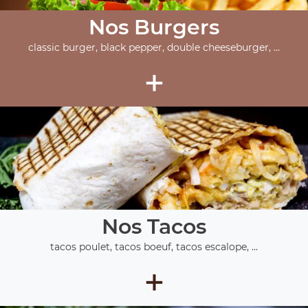
Nos Burgers
classic burger, black pepper, double cheeseburger, ...
+
Nos Tacos
tacos poulet, tacos boeuf, tacos escalope, ...
+