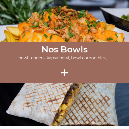
Nos Bowls
bowl tenders, kapsa bowl, bowl cordon bleu, ...
+