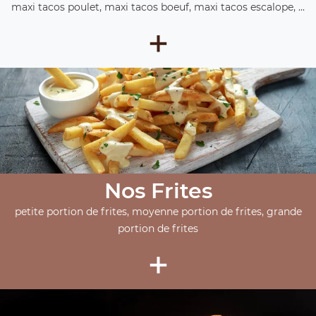
maxi tacos poulet, maxi tacos boeuf, maxi tacos escalope, ...
+
Nos Frites
petite portion de frites, moyenne portion de frites, grande
portion de frites
+