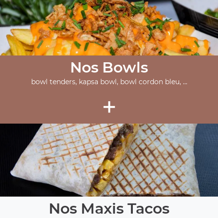
Nos Bowls
bowl tenders, kapsa bowl, bowl cordon bleu, ...
+
Nos Maxis Tacos