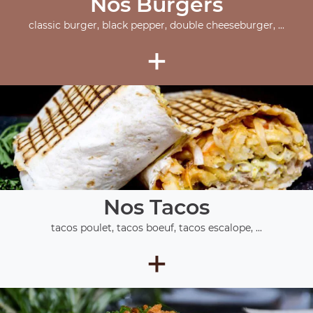
Nos Burgers
classic burger, black pepper, double cheeseburger, ...
+
Nos Tacos
tacos poulet, tacos boeuf, tacos escalope, ...
+