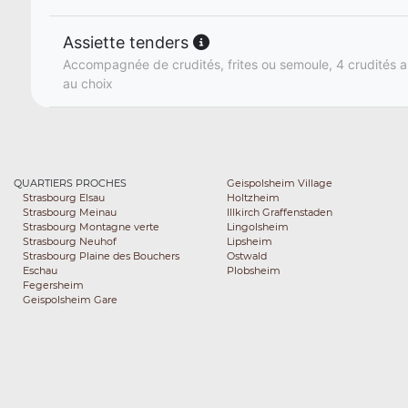
Assiette tenders
Accompagnée de crudités, frites ou semoule, 4 crudités a
au choix
QUARTIERS PROCHES
Geispolsheim Village
Strasbourg Elsau
Holtzheim
Strasbourg Meinau
Illkirch Graffenstaden
Strasbourg Montagne verte
Lingolsheim
Strasbourg Neuhof
Lipsheim
Strasbourg Plaine des Bouchers
Ostwald
Eschau
Plobsheim
Fegersheim
Geispolsheim Gare