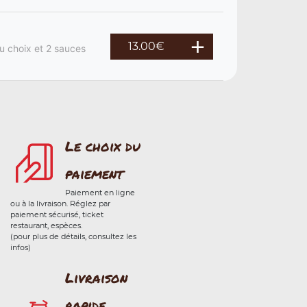
13.00
€
u choix et 2 sauces
Le choix du
paiement
Paiement en ligne
ou à la livraison. Réglez par
paiement sécurisé, ticket
restaurant, espèces.
(pour plus de détails, consultez les
infos)
Livraison
rapide