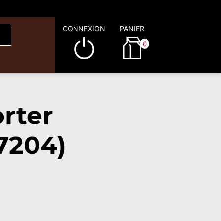
CONNEXION
PANIER
0
rter
7204)