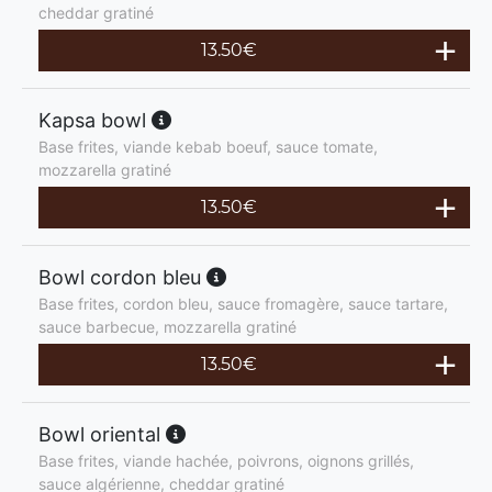
cheddar gratiné
13.50
€
Kapsa bowl
Base frites, viande kebab boeuf, sauce tomate,
mozzarella gratiné
13.50
€
Bowl cordon bleu
Base frites, cordon bleu, sauce fromagère, sauce tartare,
sauce barbecue, mozzarella gratiné
13.50
€
Bowl oriental
Base frites, viande hachée, poivrons, oignons grillés,
sauce algérienne, cheddar gratiné