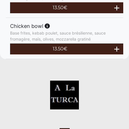
13.50
€
Chicken bowl
Base frites, kebab poulet, sauce brésilienne, sauce
fromagère, maïs, olives, mozzarella gratiné
13.50
€