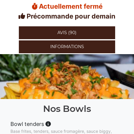
Actuellement fermé
Précommande pour demain
AVIS (90)
INFORMATIONS
Nos Bowls
Bowl tenders
Base frites, tenders, sauce fromagère, sauce biggy,