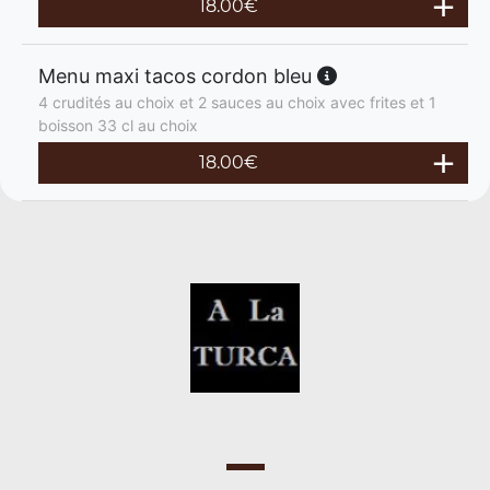
18.00
€
Menu maxi tacos cordon bleu
4 crudités au choix et 2 sauces au choix avec frites et 1
boisson 33 cl au choix
18.00
€