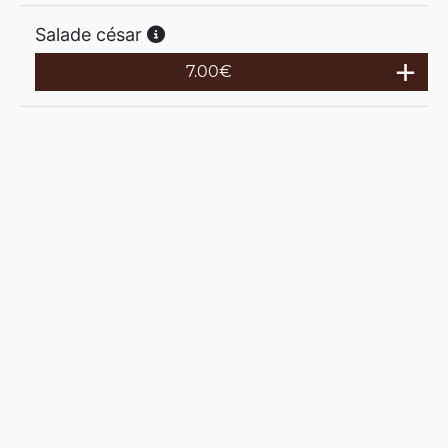
Salade césar
7.00
€