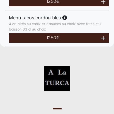
12.50
€
Menu tacos cordon bleu
4 crudités au choix et 2 sauces au choix avec frites et 1
boisson 33 cl au choix
12.50
€