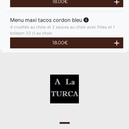
18.00
€
Menu maxi tacos cordon bleu
4 crudités au choix et 2 sauces au choix avec frites et 1
boisson 33 cl au choix
18.00
€