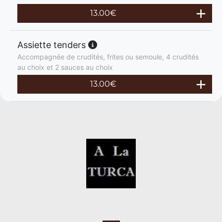
13.00
€
Assiette tenders
Accompagnée de crudités, frites ou semoule, 4 crudités
au choix et 2 sauces au choix
13.00
€