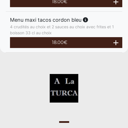
18.00
€
Menu maxi tacos cordon bleu
4 crudités au choix et 2 sauces au choix avec frites et 1
boisson 33 cl au choix
18.00
€