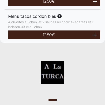
12.50
€
Menu tacos cordon bleu
4 crudités au choix et 2 sauces au choix avec frites et 1
boisson 33 cl au choix
12.50
€