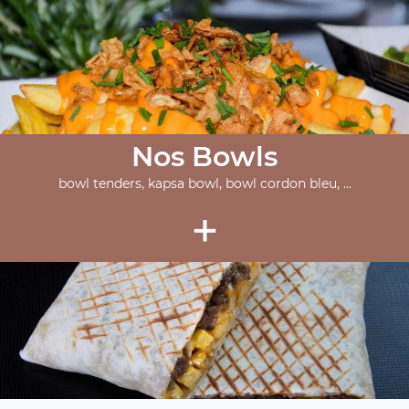
Nos Bowls
bowl tenders, kapsa bowl, bowl cordon bleu, ...
+