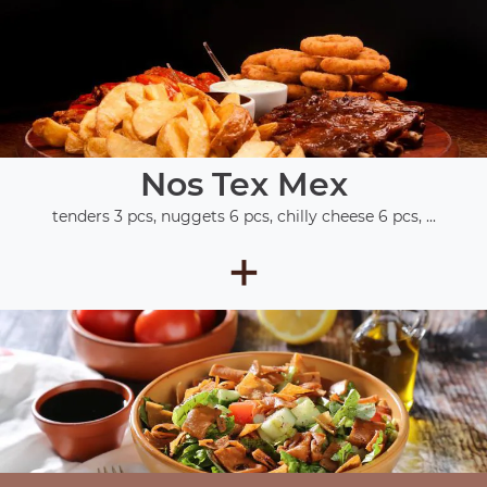
Nos Tex Mex
tenders 3 pcs, nuggets 6 pcs, chilly cheese 6 pcs, ...
+