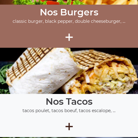
Nos Burgers
classic burger, black pepper, double cheeseburger, ...
+
Nos Tacos
tacos poulet, tacos boeuf, tacos escalope, ...
+