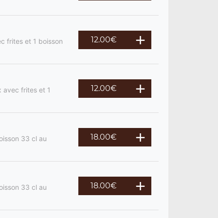
12.00
€
 frites et 1 boisson
12.00
€
 avec frites et 1
18.00
€
oisson 33 cl au
18.00
€
oisson 33 cl au