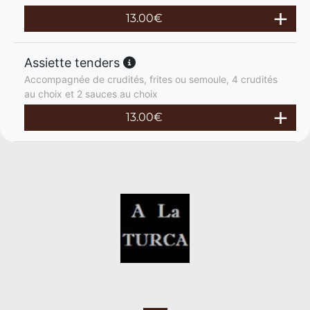
13.00
€
Assiette tenders
Accompagnée de crudités, frites ou semoule, 4 crudités
au choix et 2 sauces au choix
13.00
€