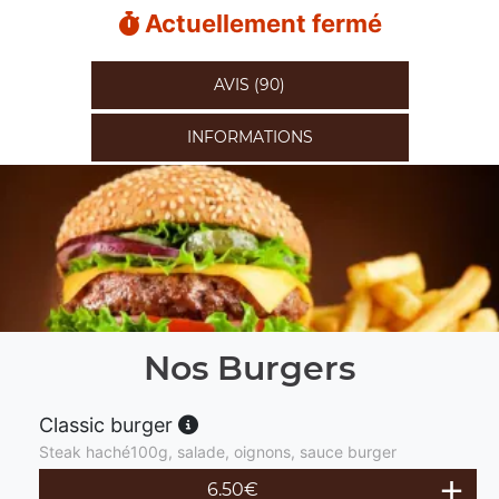
Actuellement fermé
AVIS (90)
INFORMATIONS
Nos Burgers
Classic burger
Steak haché100g, salade, oignons, sauce burger
6.50
€