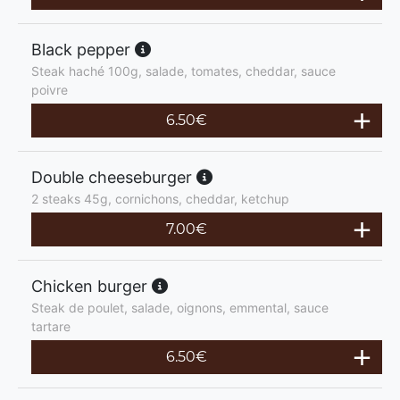
Black pepper
Steak haché 100g, salade, tomates, cheddar, sauce
poivre
6.50
€
Double cheeseburger
2 steaks 45g, cornichons, cheddar, ketchup
7.00
€
Chicken burger
Steak de poulet, salade, oignons, emmental, sauce
tartare
6.50
€