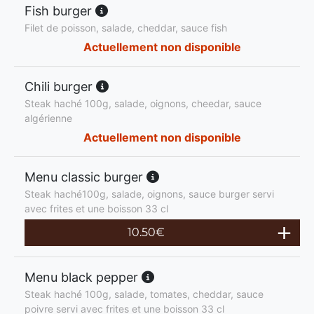
Fish burger
Filet de poisson, salade, cheddar, sauce fish
Actuellement non disponible
Chili burger
Steak haché 100g, salade, oignons, cheedar, sauce
algérienne
Actuellement non disponible
Menu classic burger
Steak haché100g, salade, oignons, sauce burger servi
avec frites et une boisson 33 cl
10.50
€
Menu black pepper
Steak haché 100g, salade, tomates, cheddar, sauce
poivre servi avec frites et une boisson 33 cl