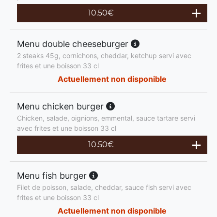
10.50
€
Menu double cheeseburger
2 steaks 45g, cornichons, cheddar, ketchup servi avec
frites et une boisson 33 cl
Actuellement non disponible
Menu chicken burger
Chicken, salade, oignions, emmental, sauce tartare servi
avec frites et une boisson 33 cl
10.50
€
Menu fish burger
Filet de poisson, salade, cheddar, sauce fish servi avec
frites et une boisson 33 cl
Actuellement non disponible