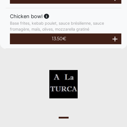
Chicken bowl
Base frites, kebab poulet, sauce brésilienne, sauce
fromagère, maïs, olives, mozzarella gratiné
13.50
€