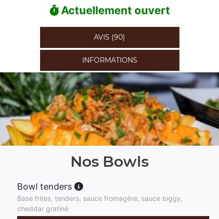
Actuellement ouvert
AVIS (90)
INFORMATIONS
Nos Bowls
Bowl tenders
Base frites, tenders, sauce fromagère, sauce biggy,
cheddar gratiné