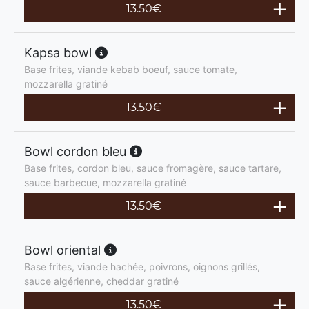
13.50
€
Kapsa bowl
Base frites, viande kebab boeuf, sauce tomate,
mozzarella gratiné
13.50
€
Bowl cordon bleu
Base frites, cordon bleu, sauce fromagère, sauce tartare,
sauce barbecue, mozzarella gratiné
13.50
€
Bowl oriental
Base frites, viande hachée, poivrons, oignons grillés,
sauce algérienne, cheddar gratiné
13.50
€