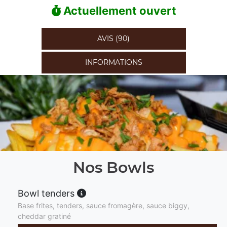
Actuellement ouvert
AVIS (90)
INFORMATIONS
Nos Bowls
Bowl tenders
Base frites, tenders, sauce fromagère, sauce biggy,
cheddar gratiné