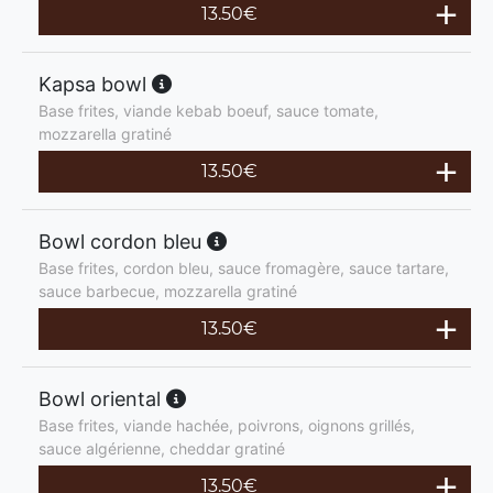
13.50
€
Kapsa bowl
Base frites, viande kebab boeuf, sauce tomate,
mozzarella gratiné
13.50
€
Bowl cordon bleu
Base frites, cordon bleu, sauce fromagère, sauce tartare,
sauce barbecue, mozzarella gratiné
13.50
€
Bowl oriental
Base frites, viande hachée, poivrons, oignons grillés,
sauce algérienne, cheddar gratiné
13.50
€