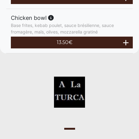
Chicken bowl
Base frites, kebab poulet, sauce brésilienne, sauce
fromagère, maïs, olives, mozzarella gratiné
13.50
€