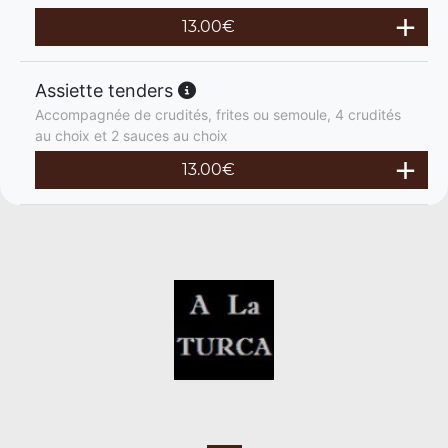
13.00
€
Assiette tenders
Accompagnée de crudités, frites ou semoule, 4 crudités
au choix et 2 sauces au choix
13.00
€