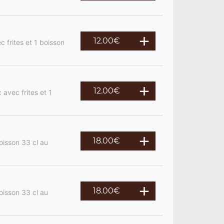
12.00
€
 frites et 1 boisson
12.00
€
 avec frites et 1
18.00
€
oisson 33 cl au
18.00
€
oisson 33 cl au