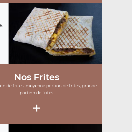
e,
Nos Frites
ion de frites, moyenne portion de frites, grande
portion de frites
+