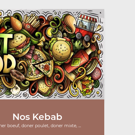
Nos Kebab
er boeuf, doner poulet, doner mixte, ...