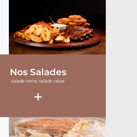
Nos Salades
salade verte, salade césar
+