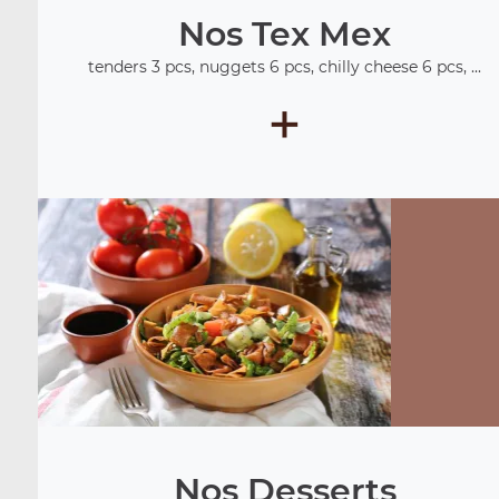
Nos Tex Mex
tenders 3 pcs, nuggets 6 pcs, chilly cheese 6 pcs, ...
+
Nos Desserts