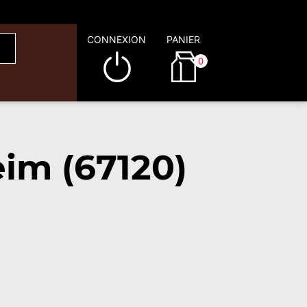
CONNEXION
PANIER
0
im (67120)