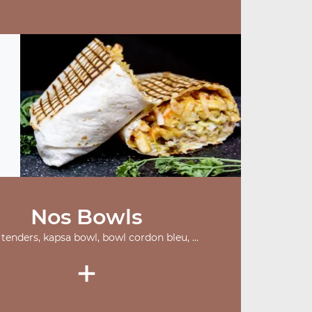
Nos Bowls
tenders, kapsa bowl, bowl cordon bleu, ...
+