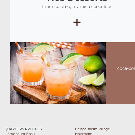
tiramisu oréo, tiramisu speculoos
+
coca-cola
QUARTIERS PROCHES
Geispolsheim Village
Strasbourg Elsau
Holtzheim