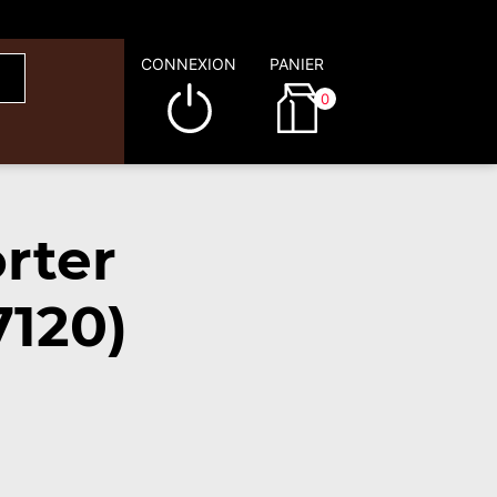
CONNEXION
PANIER
0
rter
7120)