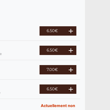
6.50
€
6.50
€
re
7.00
€
6.50
€
e
Actuellement non