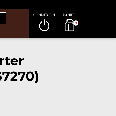
CONNEXION
PANIER
0
rter
67270)