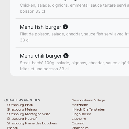
Chicken, salade, oignions, emmental, sauce tartare servi a
boisson 33 cl
Menu fish burger
Filet de poisson, salade, cheddar, sauce fish servi avec fr
33 cl
Menu chili burger
Steak haché 100g, salade, oignons, cheedar, sauce algér
frites et une boisson 33 cl
QUARTIERS PROCHES
Geispolsheim Village
Strasbourg Elsau
Holtzheim
Strasbourg Meinau
Illkirch Graffenstaden
Strasbourg Montagne verte
Lingolsheim
Strasbourg Neuhof
Lipsheim
Strasbourg Plaine des Bouchers
Ostwald
Eschau
Plobsheim