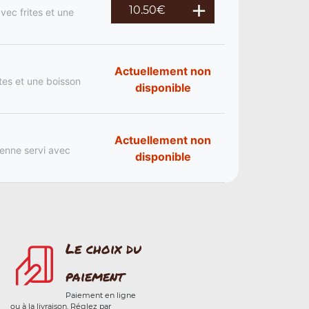
10.50
€
vec frites et une
Actuellement non
ites et une boisson
disponible
Actuellement non
ienne servi avec
disponible
Le choix du
paiement
Paiement en ligne
ou à la livraison. Réglez par