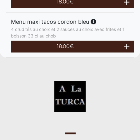
18.00
€
Menu maxi tacos cordon bleu
4 crudités au choix et 2 sauces au choix avec frites et 1
boisson 33 cl au choix
18.00
€