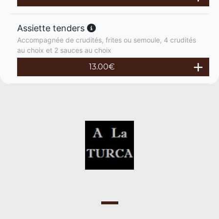
Assiette tenders
Accompagnée de crudités, frites ou semoule, 4 crudités
au choix et 2 sauces au choix
13.00
€