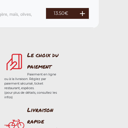
13.50
€
ère, maïs, olives,
Le choix du
paiement
Paiement en ligne
ou à la livraison. Réglez par
paiement sécurisé, ticket
restaurant, espèces.
(pour plus de détails, consultez les
infos)
Livraison
rapide