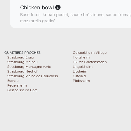
Chicken bowl
Base frites, kebab poulet, sauce brésilienne, sauce fromag
mozzarella gratiné
QUARTIERS PROCHES
Geispolsheim Village
Strasbourg Elsau
Holtzheim
Strasbourg Meinau
Illkirch Graffenstaden
Strasbourg Montagne verte
Lingolsheim
Strasbourg Neuhof
Lipsheim
Strasbourg Plaine des Bouchers
Ostwald
Eschau
Plobsheim
Fegersheim
Geispolsheim Gare