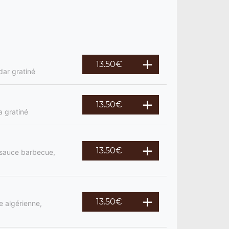
13.50
€
dar gratiné
13.50
€
a gratiné
13.50
€
, sauce barbecue,
13.50
€
e algérienne,