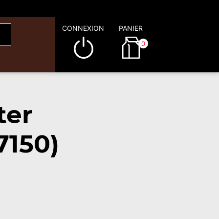
CONNEXION
PANIER
0
ter
7150)