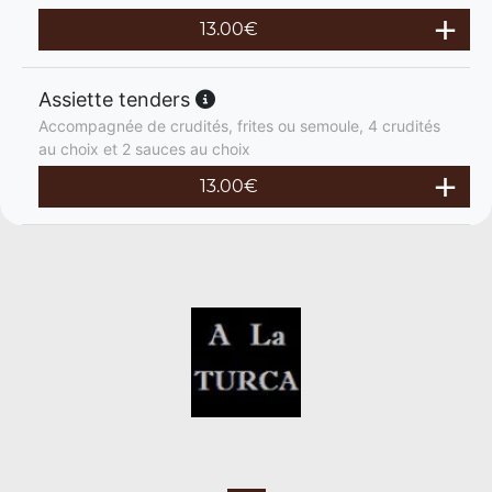
13.00
€
Assiette tenders
Accompagnée de crudités, frites ou semoule, 4 crudités
au choix et 2 sauces au choix
13.00
€