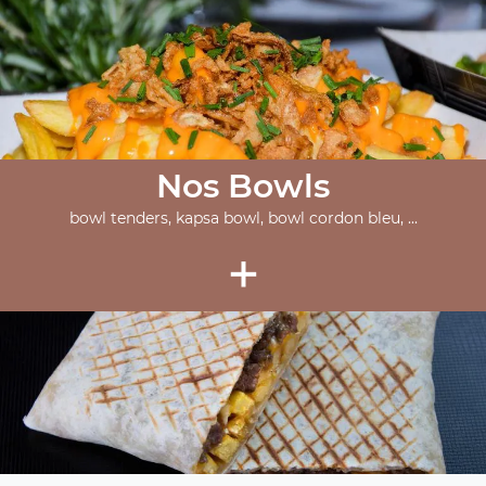
Nos Bowls
bowl tenders, kapsa bowl, bowl cordon bleu, ...
+