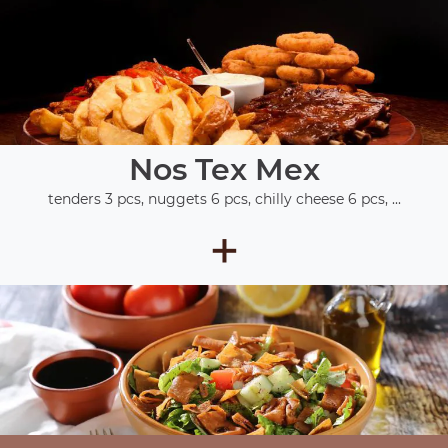
Nos Tex Mex
tenders 3 pcs, nuggets 6 pcs, chilly cheese 6 pcs, ...
+