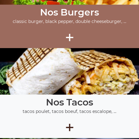
Nos Burgers
classic burger, black pepper, double cheeseburger, ...
+
Nos Tacos
tacos poulet, tacos boeuf, tacos escalope, ...
+