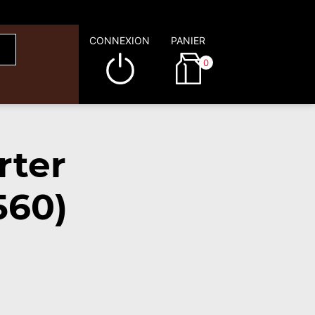
CONNEXION
PANIER
0
rter
560)