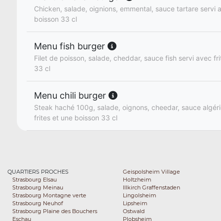
Chicken, salade, oignions, emmental, sauce tartare servi a
boisson 33 cl
Menu fish burger
Filet de poisson, salade, cheddar, sauce fish servi avec fr
33 cl
Menu chili burger
Steak haché 100g, salade, oignons, cheedar, sauce algér
frites et une boisson 33 cl
QUARTIERS PROCHES
Geispolsheim Village
Strasbourg Elsau
Holtzheim
Strasbourg Meinau
Illkirch Graffenstaden
Strasbourg Montagne verte
Lingolsheim
Strasbourg Neuhof
Lipsheim
Strasbourg Plaine des Bouchers
Ostwald
Eschau
Plobsheim