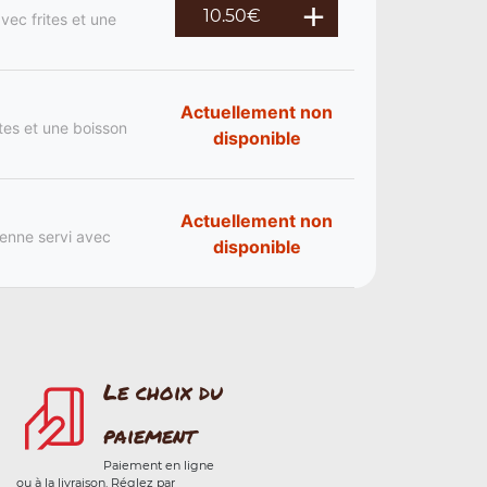
10.50
€
vec frites et une
Actuellement non
ites et une boisson
disponible
Actuellement non
ienne servi avec
disponible
Le choix du
paiement
Paiement en ligne
ou à la livraison. Réglez par