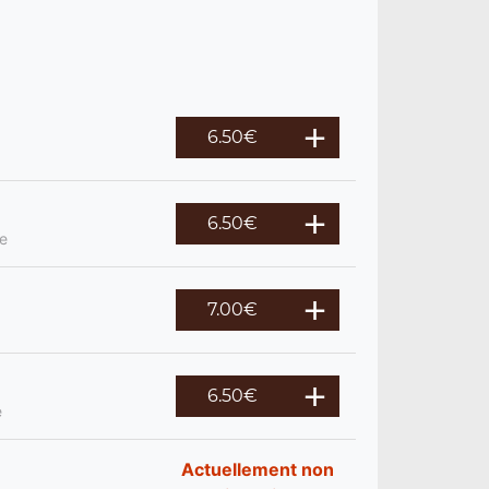
6.50
€
6.50
€
re
7.00
€
6.50
€
e
Actuellement non