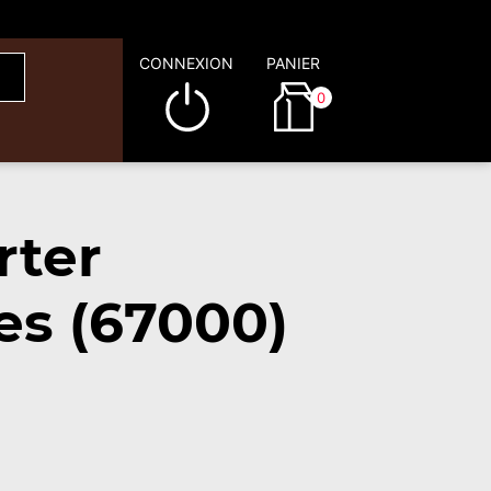
CONNEXION
PANIER
0
rter
es (67000)