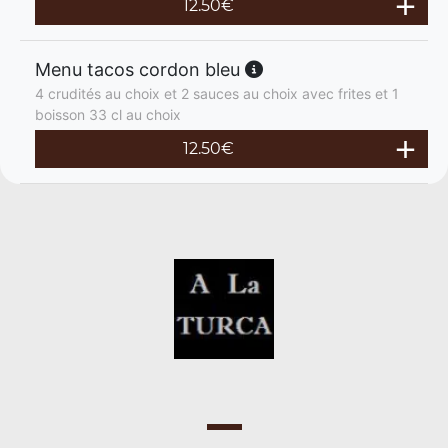
12.50
€
Menu tacos cordon bleu
4 crudités au choix et 2 sauces au choix avec frites et 1
boisson 33 cl au choix
12.50
€