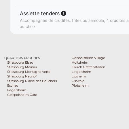
Assiette tenders
Accompagnée de crudités, frites ou semoule, 4 crudités a
au choix
QUARTIERS PROCHES
Geispolsheim Village
Strasbourg Elsau
Holtzheim
Strasbourg Meinau
Illkirch Graffenstaden
Strasbourg Montagne verte
Lingolsheim
Strasbourg Neuhof
Lipsheim
Strasbourg Plaine des Bouchers
Ostwald
Eschau
Plobsheim
Fegersheim
Geispolsheim Gare