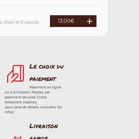
13.00
€
u choix et 2 sauces
Le choix du
paiement
Paiement en ligne
ou à la livraison. Réglez par
paiement sécurisé, ticket
restaurant, espèces.
(pour plus de détails, consultez les
infos)
Livraison
rapide