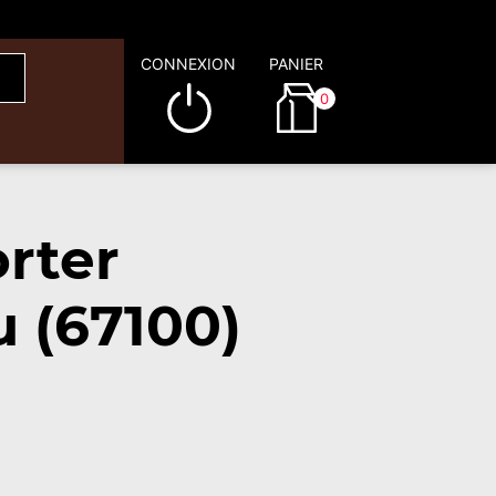
CONNEXION
PANIER
0
rter
 (67100)