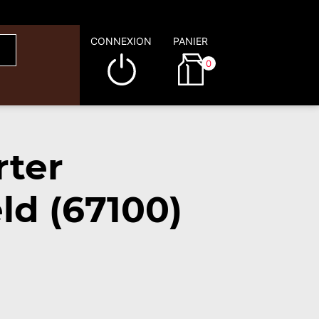
CONNEXION
PANIER
0
rter
ld (67100)