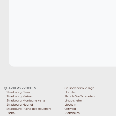
QUARTIERS PROCHES
Geispolsheim Village
Strasbourg Elsau
Holtzheim
Strasbourg Meinau
Illkirch Graffenstaden
Strasbourg Montagne verte
Lingolsheim
Strasbourg Neuhof
Lipsheim
Strasbourg Plaine des Bouchers
Ostwald
Eschau
Plobsheim