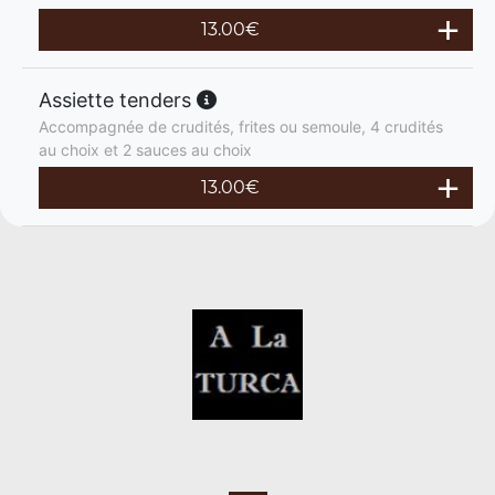
13.00
€
Assiette tenders
Accompagnée de crudités, frites ou semoule, 4 crudités
au choix et 2 sauces au choix
13.00
€