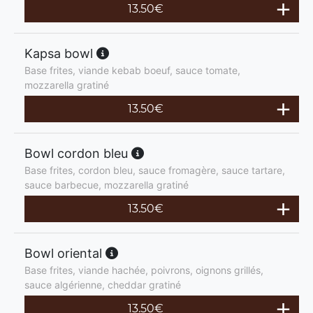
13.50
€
Kapsa bowl
Base frites, viande kebab boeuf, sauce tomate,
mozzarella gratiné
13.50
€
Bowl cordon bleu
Base frites, cordon bleu, sauce fromagère, sauce tartare,
sauce barbecue, mozzarella gratiné
13.50
€
Bowl oriental
Base frites, viande hachée, poivrons, oignons grillés,
sauce algérienne, cheddar gratiné
13.50
€