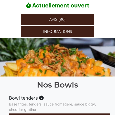
Actuellement ouvert
AVIS (90)
INFORMATIONS
Nos Bowls
Bowl tenders
Base frites, tenders, sauce fromagère, sauce biggy,
cheddar gratiné