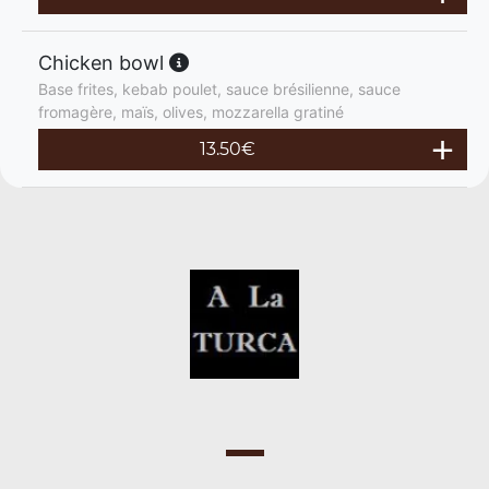
Chicken bowl
Base frites, kebab poulet, sauce brésilienne, sauce
fromagère, maïs, olives, mozzarella gratiné
13.50
€