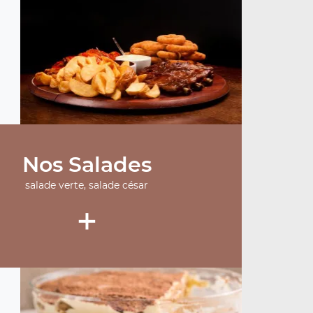
Nos Salades
salade verte, salade césar
+