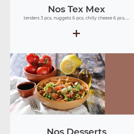
Nos Tex Mex
tenders 3 pcs, nuggets 6 pcs, chilly cheese 6 pcs, ...
+
Nos Desserts