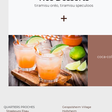
tiramisu oréo, tiramisu speculoos
+
coca-cola
QUARTIERS PROCHES
Geispolsheim Village
Strasbourg Elsau
Holtzheim