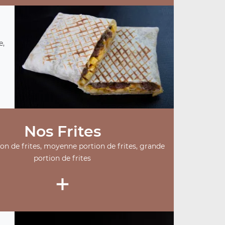
e,
Nos Frites
ion de frites, moyenne portion de frites, grande
portion de frites
+