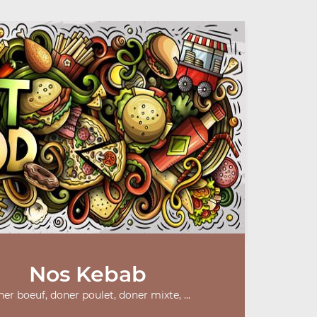
Nos Kebab
er boeuf, doner poulet, doner mixte, ...