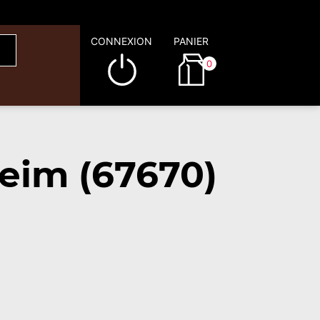
CONNEXION
PANIER
0
eim (67670)