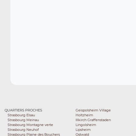
QUARTIERS PROCHES
Geispolsheim Village
Strasbourg Elsau
Holtzheim
Strasbourg Meinau
Illkirch Graffenstaden
Strasbourg Montagne verte
Lingolsheim
Strasbourg Neuhof
Lipsheim
Strasbourg Plaine des Bouchers
Ostwald