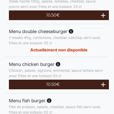
Steak haché 100g, salade, tomates, cheddar, sauce
poivre servi avec frites et une boisson 33 cl
10.50
€
Menu double cheeseburger
2 steaks 45g, cornichons, cheddar, ketchup servi avec
frites et une boisson 33 cl
Actuellement non disponible
Menu chicken burger
Chicken, salade, oignions, emmental, sauce tartare servi
avec frites et une boisson 33 cl
10.50
€
Menu fish burger
Filet de poisson, salade, cheddar, sauce fish servi avec
frites et une boisson 33 cl