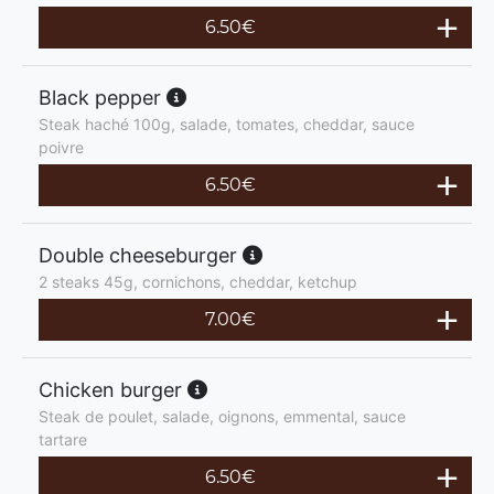
6.50
€
Black pepper
Steak haché 100g, salade, tomates, cheddar, sauce
poivre
6.50
€
Double cheeseburger
2 steaks 45g, cornichons, cheddar, ketchup
7.00
€
Chicken burger
Steak de poulet, salade, oignons, emmental, sauce
tartare
6.50
€