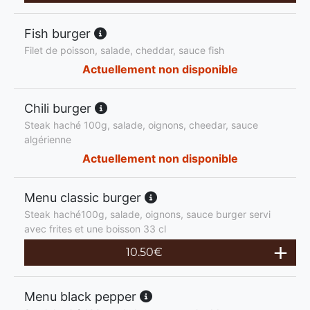
Fish burger
Filet de poisson, salade, cheddar, sauce fish
Actuellement non disponible
Chili burger
Steak haché 100g, salade, oignons, cheedar, sauce
algérienne
Actuellement non disponible
Menu classic burger
Steak haché100g, salade, oignons, sauce burger servi
avec frites et une boisson 33 cl
10.50
€
Menu black pepper