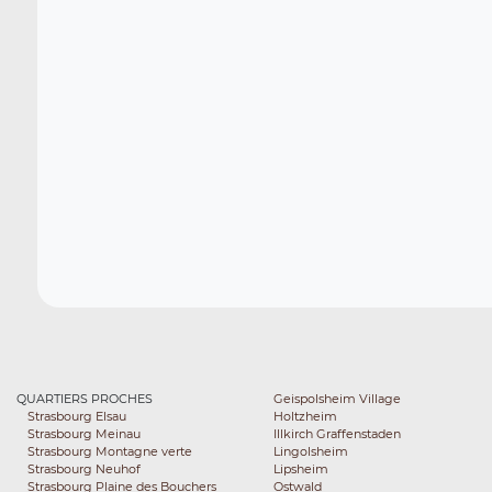
QUARTIERS PROCHES
Geispolsheim Village
Strasbourg Elsau
Holtzheim
Strasbourg Meinau
Illkirch Graffenstaden
Strasbourg Montagne verte
Lingolsheim
Strasbourg Neuhof
Lipsheim
Strasbourg Plaine des Bouchers
Ostwald