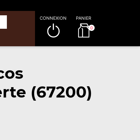
CONNEXION
PANIER
0
cos
rte (67200)