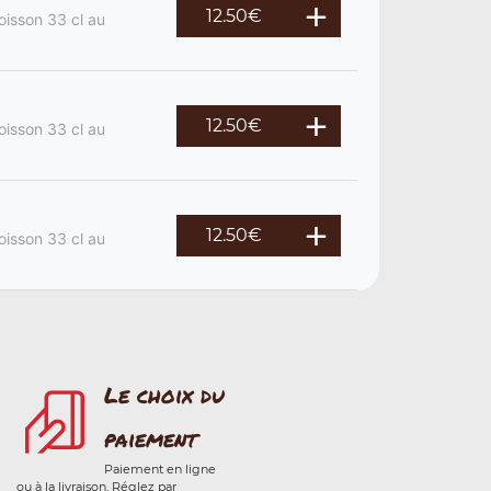
12.50
€
oisson 33 cl au
12.50
€
oisson 33 cl au
12.50
€
oisson 33 cl au
Le choix du
paiement
Paiement en ligne
ou à la livraison. Réglez par