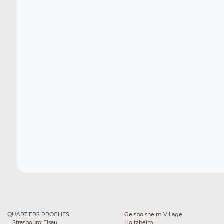
QUARTIERS PROCHES
Geispolsheim Village
Strasbourg Elsau
Holtzheim