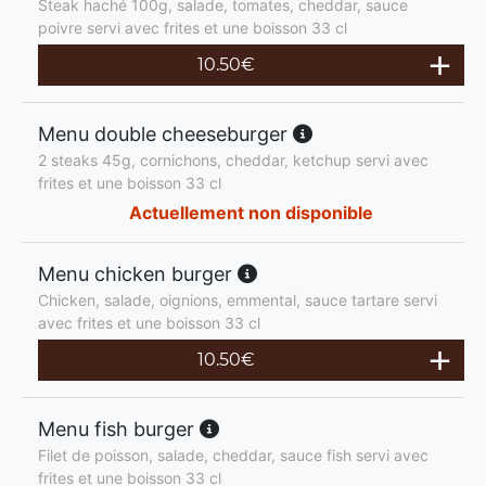
Steak haché 100g, salade, tomates, cheddar, sauce
poivre servi avec frites et une boisson 33 cl
10.50
€
Menu double cheeseburger
2 steaks 45g, cornichons, cheddar, ketchup servi avec
frites et une boisson 33 cl
Actuellement non disponible
Menu chicken burger
Chicken, salade, oignions, emmental, sauce tartare servi
avec frites et une boisson 33 cl
10.50
€
Menu fish burger
Filet de poisson, salade, cheddar, sauce fish servi avec
frites et une boisson 33 cl