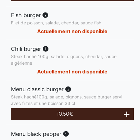
Fish burger
Filet de poisson, salade, cheddar, sauce fish
Actuellement non disponible
Chili burger
Steak haché 100g, salade, oignons, cheedar, sauce
algérienne
Actuellement non disponible
Menu classic burger
Steak haché100g, salade, oignons, sauce burger servi
avec frites et une boisson 33 cl
10.50
€
Menu black pepper