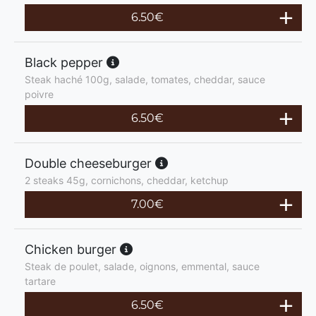
6.50
€
Black pepper
Steak haché 100g, salade, tomates, cheddar, sauce
poivre
6.50
€
Double cheeseburger
2 steaks 45g, cornichons, cheddar, ketchup
7.00
€
Chicken burger
Steak de poulet, salade, oignons, emmental, sauce
tartare
6.50
€