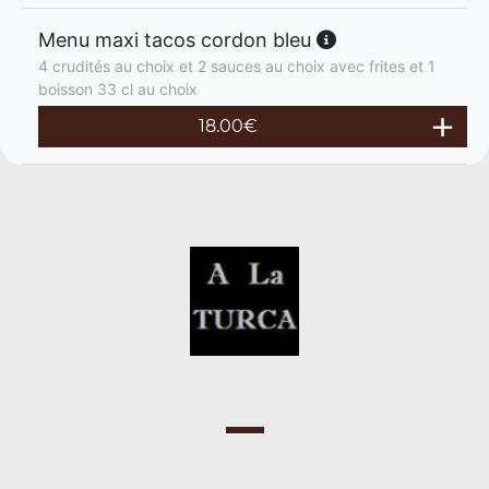
Menu maxi tacos cordon bleu
4 crudités au choix et 2 sauces au choix avec frites et 1
boisson 33 cl au choix
18.00
€