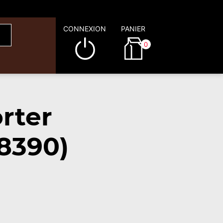
CONNEXION
PANIER
0
rter
8390)